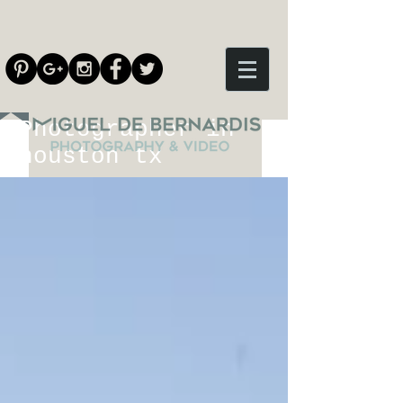
Photographer in
houston tx