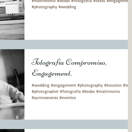
#matrimonio #bodas #fotografia #texas #engagement
#photography #wedding
Fotografía Compromiso,
Engagement.
#wedding #engagement #photography #houston #tex
#photographer #fotografia #bodas #matrimonio
#quinceaneras #eventos