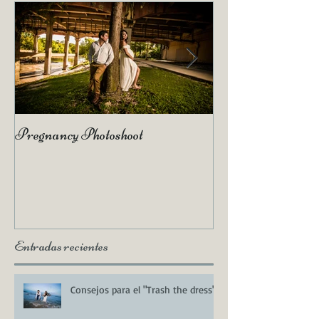
Pregnancy Photoshoot
Qué es un Vídeo H
Entradas recientes
Consejos para el "Trash the dress"