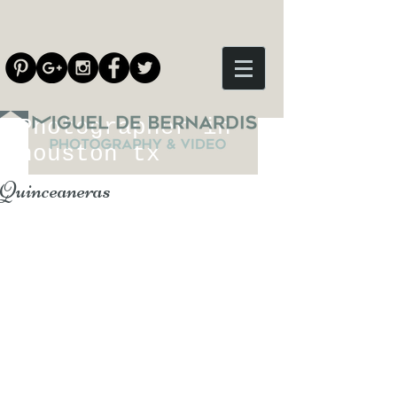
Photographer in
houston tx
Quinceaneras