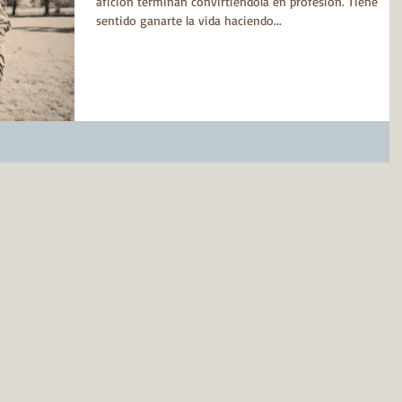
afición terminan convirtiéndola en profesión. Tiene
sentido ganarte la vida haciendo...