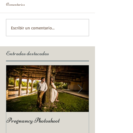
Comentarios
Escribir un comentario...
Entradas destacadas
Pregnancy Photoshoot
Qué es un Vídeo H